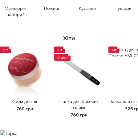
Манікюрні
Ножиці
Кусачки
Пушери
набори/
Чохли
Хіти
Хіт
Хіт
Хіт
Відео
Крем для ніг
Пилка для бокових
Пилка для ніг
валиків
760 грн
725 г
760 грн